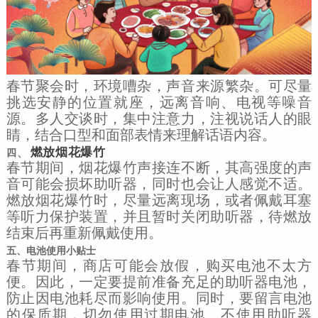
春节聚会时，环境嘈杂，声音来源繁杂。可尽量
挑选安静的位置就座，远离音响、电视等噪音
源。多人交谈时，集中注意力，注视说话人的眼
睛，结合口型和面部表情来理解话语内容。
、
燃放烟花爆竹
四
春节期间，烟花爆竹声接连不断，其高强度的声
音可能会损坏助听器，同时也会让人感觉不适。
燃放烟花爆竹时，尽量远离现场，或者佩戴耳塞
等听力保护装置，并且暂时关闭助听器，待燃放
结束后再重新佩戴使用。
五、电池使用小贴士
春节期间，商店可能会放假，购买电池不太方
便。因此，一定要提前准备充足的助听器电池，
防止因电池耗尽而影响使用。同时，要留言电池
的保质期，切勿使用过期电池。不使用助听器